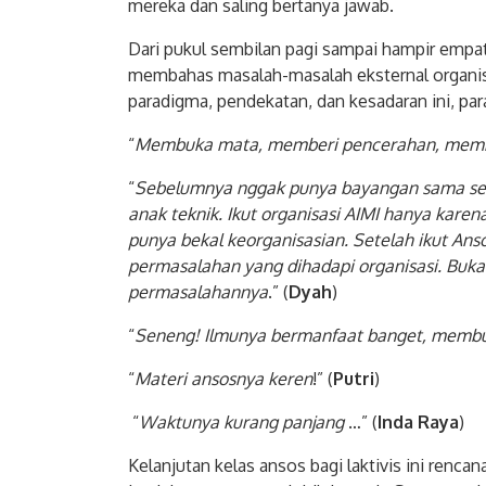
mereka dan saling bertanya jawab.
Dari pukul sembilan pagi sampai hampir empat
membahas masalah-masalah eksternal organisa
paradigma, pendekatan, dan kesadaran ini, pa
“
Membuka mata, memberi pencerahan, membuat
“
Sebelumnya nggak punya bayangan sama sekali
anak teknik. Ikut organisasi AIMI hanya karen
punya bekal keorganisasian. Setelah ikut Ans
permasalahan yang dihadapi organisasi. Buka
permasalahannya
.” (
Dyah
)
“
Seneng! Ilmunya bermanfaat banget, membuka
“
Materi ansosnya keren
!” (
Putri
)
“
Waktunya kurang panjang
…” (
Inda Raya
)
Kelanjutan kelas ansos bagi laktivis ini renc