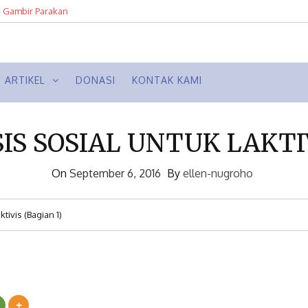
n Gambir Parakan
ropolis Semarang 1930-1950an dari
ARTIKEL
DONASI
KONTAK KAMI
IS SOSIAL UNTUK LAKTIV
On
September 6, 2016
By
ellen-nugroho
tivis (Bagian 1)