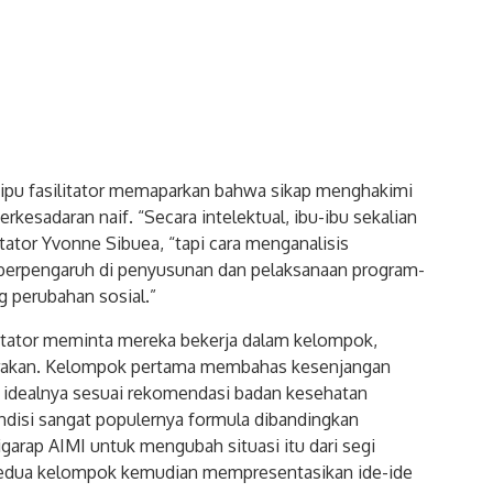
rsipu fasilitator memaparkan bahwa sikap menghakimi
rkesadaran naif. “Secara intelektual, ibu-ibu sekalian
litator Yvonne Sibuea, “tapi cara menganalisis
n berpengaruh di penyusunan dan pelaksanaan program-
 perubahan sosial.”
silitator meminta mereka bekerja dalam kelompok,
rakan. Kelompok pertama membahas kesenjangan
n idealnya sesuai rekomendasi badan kesehatan
disi sangat populernya formula dibandingkan
arap AIMI untuk mengubah situasi itu dari segi
 Kedua kelompok kemudian mempresentasikan ide-ide