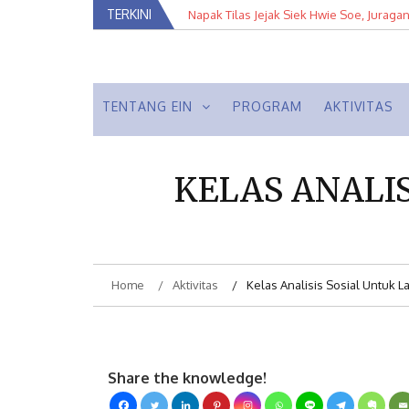
Skip
TERKINI
Napak Tilas Jejak Siek Hwie Soe, Juraga
Kuratorial Pameran Arsip Fotografi: Met
to
Balik Lensa Fotografer Tan Tat Hin
content
Membumikan Pluralisme
Ein Institute
TENTANG EIN
PROGRAM
AKTIVITAS
KELAS ANALIS
Home
Aktivitas
Kelas Analisis Sosial Untuk Lak
Share the knowledge!