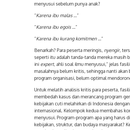
menyusui sebelum punya anak?
“
Karena ibu malas …
”
“
Karena ibu egois …
”
“
Karena ibu kurang komitmen …
”
Benarkah? Para peserta meringis,
nyengir
, te
seperti itu adalah tanda-tanda mereka masih be
ini
expert
, ahli soal ilmu menyusui,” jelas fasi
masalahnya belum kritis, sehingga nanti aka
program organisasi, belum optimal mendorong
Untuk melatih analisis kritis para peserta, fa
membedah kasus dan merancang program ge
kebijakan cuti melahirkan di Indonesia denga
internasional. Kelompok kedua membahas kon
menyusui. Program-program apa yang harus dig
kebijakan, struktur, dan budaya masyarakat?