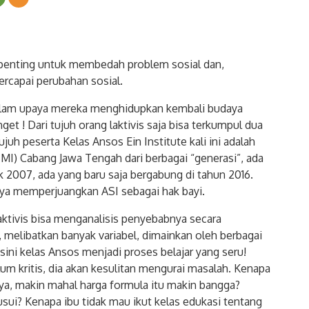
ng penting untuk membedah problem sosial dan,
ercapai perubahan sosial.
 dalam upaya mereka menghidupkan kembali budaya
 ! Dari tujuh orang laktivis saja bisa terkumpul dua
juh peserta Kelas Ansos Ein Institute kali ini adalah
MI) Cabang Jawa Tengah dari berbagai “generasi”, ada
k 2007, ada yang baru saja bergabung di tahun 2016.
a memperjuangkan ASI sebagai hak bayi.
aktivis bisa menganalisis penyebabnya secara
 melibatkan banyak variabel, dimainkan oleh berbagai
ini kelas Ansos menjadi proses belajar yang seru!
lum kritis, dia akan kesulitan mengurai masalah. Kenapa
a, makin mahal harga formula itu makin bangga?
sui? Kenapa ibu tidak mau ikut kelas edukasi tentang