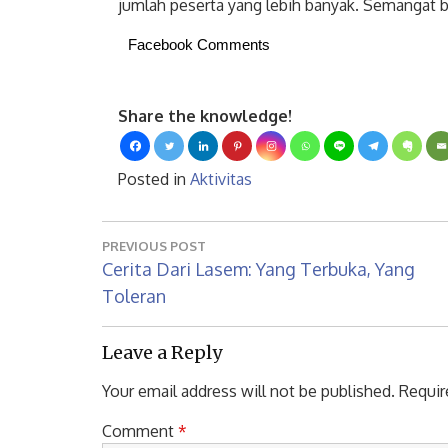
jumlah peserta yang lebih banyak. Semangat b
Facebook Comments
Share the knowledge!
Posted in
Aktivitas
Post
PREVIOUS POST
navigation
Previous
Cerita Dari Lasem: Yang Terbuka, Yang
Post:
Toleran
Leave a Reply
Your email address will not be published.
Requir
Comment
*