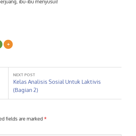
erjuang, ibu-ibu menyusui!
NEXT POST
Next
Kelas Analisis Sosial Untuk Laktivis
Post:
(Bagian 2)
ed fields are marked
*