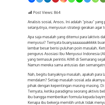
Post Views:
864
Analisis sosial. Ansos. Ini adalah “pisau” ya
selanjutnya, menyusun strategi gerakan agar t
Apa saja masalah yang ditemui para laktivis
menyusui? Ternyata buanyaaaaaaaakkkkk buanget
lembar besar berisi puluhan poin masalah. Ketu
pengurus Asosiasi Ibu Menyusui Indonesia (AI
yang termasuk perintis AIMI di Semarang seja
Namun mereka sama antusias dan semangatny
Nah, begitu banyaknya masalah, apakah para l
mendalam? Setiap masalah sosial ada akarnya,
pihak dengan kepentingan masing-masing. Di s
Ternyata, ketika paradigma seorang aktivis be
ibu bangga memberikan formula kepada bayiny
Kenapa ibu bekerja memilih untuk tidak menyu