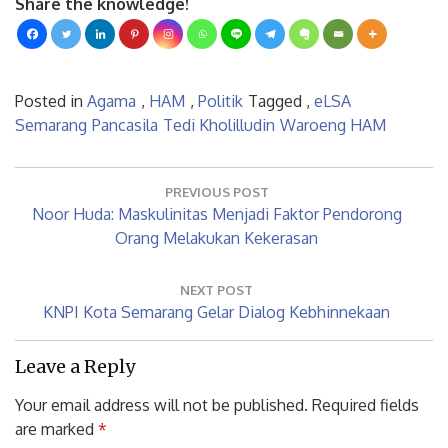
Share the knowledge!
Posted in
Agama
,
HAM
,
Politik
Tagged ,
eLSA
Semarang
Pancasila
Tedi Kholilludin
Waroeng HAM
Post
navigation
PREVIOUS POST
Previous
Noor Huda: Maskulinitas Menjadi Faktor Pendorong
Post:
Orang Melakukan Kekerasan
NEXT POST
Next
KNPI Kota Semarang Gelar Dialog Kebhinnekaan
Post:
Leave a Reply
Your email address will not be published.
Required fields
are marked
*