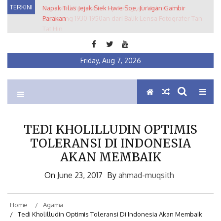
Skip
TERKINI
Napak Tilas Jejak Siek Hwie Soe, Juragan Gambir
Kuratorial Pameran Arsip Fotografi: Metropolis
to
Parakan
Semarang 1930-1950an dari Balik Lensa Fotografer Tan
content
Tat Hin
Friday, Aug 7, 2026
Ein Institute
Membumikan Pluralisme
TEDI KHOLILLUDIN OPTIMIS
TOLERANSI DI INDONESIA
AKAN MEMBAIK
On
June 23, 2017
By
ahmad-muqsith
Home
Agama
Tedi Kholilludin Optimis Toleransi Di Indonesia Akan Membaik