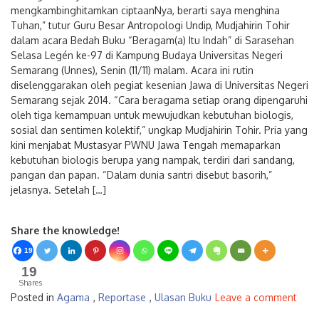
“Beragama saya mencintai manusia. Kalau
mengkambinghitamkan ciptaanNya, berarti saya menghina
Tuhan,” tutur Guru Besar Antropologi Undip, Mudjahirin Tohir
dalam acara Bedah Buku “Beragam(a) Itu Indah” di Sarasehan
Selasa Legén ke-97 di Kampung Budaya Universitas Negeri
Semarang (Unnes), Senin (11/11) malam. Acara ini rutin
diselenggarakan oleh pegiat kesenian Jawa di Universitas Negeri
Semarang sejak 2014. “Cara beragama setiap orang dipengaruhi
oleh tiga kemampuan untuk mewujudkan kebutuhan biologis,
sosial dan sentimen kolektif,” ungkap Mudjahirin Tohir. Pria yang
kini menjabat Mustasyar PWNU Jawa Tengah memaparkan
kebutuhan biologis berupa yang nampak, terdiri dari sandang,
pangan dan papan. “Dalam dunia santri disebut basorih,”
jelasnya. Setelah […]
Share the knowledge!
19
19
Shares
Posted in
Agama
,
Reportase
,
Ulasan Buku
Leave a comment