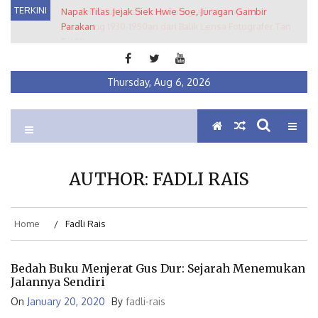
Skip
TERKINI
Napak Tilas Jejak Siek Hwie Soe, Juragan Gambir
Kuratorial Pameran Arsip Fotografi: Metropolis
to
Parakan
Semarang 1930-1950an dari Balik Lensa Fotografer Tan
content
Tat Hin
Thursday, Aug 6, 2026
Ein Institute
Membumikan Pluralisme
AUTHOR: FADLI RAIS
Home
Fadli Rais
Bedah Buku Menjerat Gus Dur: Sejarah Menemukan
Jalannya Sendiri
On
January 20, 2020
By
fadli-rais