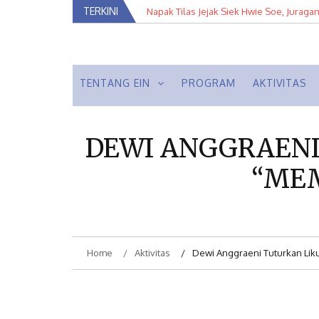
Skip
TERKINI
Napak Tilas Jejak Siek Hwie Soe, Juraga
Kuratorial Pameran Arsip Fotografi: Met
to
Balik Lensa Fotografer Tan Tat Hin
content
Membumikan Pluralisme
Ein Institute
TENTANG EIN
PROGRAM
AKTIVITAS
DEWI ANGGRAENI
“ME
Home
Aktivitas
Dewi Anggraeni Tuturkan Lik