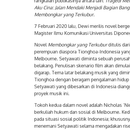
rangkaian publikasinya antara lain:
Tragedi Me
Aku Cina: Jalan Mendaki Menjadi Bagian Bang
Membongkar yang Terkubur
.
7 Februari 2020 lalu, Dewi merilis novel berge
Magister Ilmu Komunikasi Universitas Dipo
Novel
Membongkar yang Terkubur
ditulis da
perempuan diaspora Tionghoa-Indonesia yang m
Melbourne. Setyawati diminta sebuah perusah
belakang. Penulisan skenario film akan dimula
digarap. Tema latar belakang musik yang dimin
Tionghoa dengan beragam pengalaman hidup di 
Setyawati yang dibesarkan di Indonesia diang
proyek musik ini.
Tokoh kedua dalam novel adalah Nicholas ‘Nic
berkuliah hukum dan sosial di Melbourne. Ked
pada situasi sosial politik Indonesia; khusu
menemani Setyawati selama mengadakan riset 