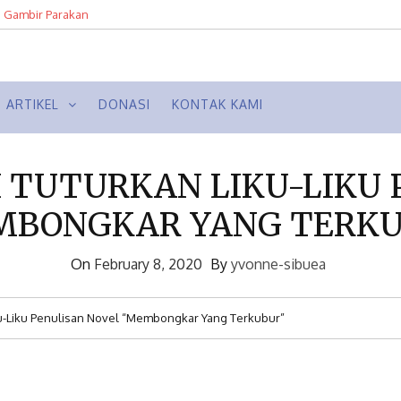
n Gambir Parakan
ropolis Semarang 1930-1950an dari
ARTIKEL
DONASI
KONTAK KAMI
 TUTURKAN LIKU-LIKU 
MBONGKAR YANG TERKU
On
February 8, 2020
By
yvonne-sibuea
u-Liku Penulisan Novel “Membongkar Yang Terkubur”