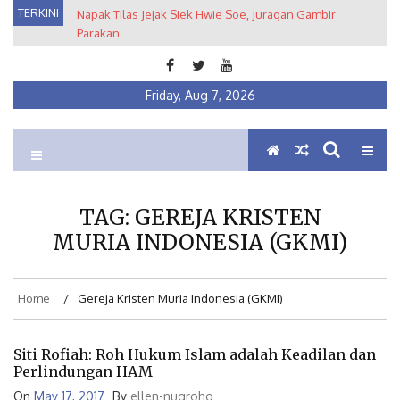
Skip
TERKINI
Napak Tilas Jejak Siek Hwie Soe, Juragan Gambir
Kuratorial Pameran Arsip Fotografi: Metropolis
to
Parakan
Semarang 1930-1950an dari Balik Lensa Fotografer Tan
content
Tat Hin
Friday, Aug 7, 2026
Ein Institute
Membumikan Pluralisme
TAG:
GEREJA KRISTEN
MURIA INDONESIA (GKMI)
Home
Gereja Kristen Muria Indonesia (GKMI)
Siti Rofiah: Roh Hukum Islam adalah Keadilan dan
Perlindungan HAM