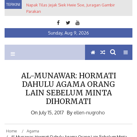
Skip
TERKINI
Napak Tilas Jejak Siek Hwie Soe, Juragan Gambir
Kuratorial Pameran Arsip Fotografi: Metropolis
to
Parakan
Semarang 1930-1950an dari Balik Lensa Fotografer Tan
content
Tat Hin
Sunday, Aug 9, 2026
Ein Institute
Membumikan Pluralisme
AL-MUNAWAR: HORMATI
DAHULU AGAMA ORANG
LAIN SEBELUM MINTA
DIHORMATI
On
July 15, 2017
By
ellen-nugroho
Home
Agama