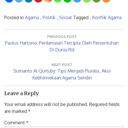
Posted in
Agama
,
Politik
,
Sosial
Tagged ,
Konflik Agama
Post
navigation
PREVIOUS POST
Previous
Paulus Hartono: Perdamaian Tercipta Oleh Persentuhan
Post:
Di Dunia Riil
NEXT POST
Next
Sumanto Al Qurtuby: Tips Menjadi Pluralis, Akui
Post:
Kebhinnekaan Agama Sendiri
Leave a Reply
Your email address will not be published.
Required fields
are marked
*
Comment
*