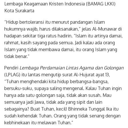
ini diselenggarakan oleh Badan Musyawarah Antar Gereja
Lembaga Keagamaan Kristen Indonesia (BAMAG LKKI)
Kota Surakarta
“Hidup bertoleransi itu menurut pandangan Islam
hukumnya wajib, harus dilaksanakan,” jelas Al-Munawar di
hadapan sekitar tiga ratus hadirin. “Islam itu artinya damai,
rahmat, kasih sayang pada semua. Jadi kalau ada orang
Islam yang tidak membawa damai, itu orang Islam yang
tidak benar.”
Pendiri
Lembaga Perdamaian Lintas Agama dan Golongan
(LPLAG) itu lantas mengutip surat Al-Hujurat ayat 13,
“Tuhan menghendaki kita hidup berbangsa-bangsa,
bersuku-suku, supaya saling mengenal. Kalau Tuhan ingin
hanya ada satu golongan saja, tidak akan susah. Mau
semuanya jadi Jawa, tidak ada yang sipit dan lain
sebagainya? Buat Tuhan, kecil! Bhinneka Tunggal Ika itu
sudah kehendak Tuhan. Orang yang tidak senang dengan
kebhinekaan itu melawan Tuhan.”