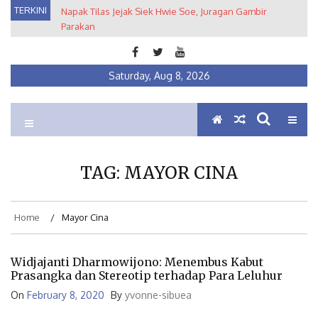
Skip
TERKINI
Napak Tilas Jejak Siek Hwie Soe, Juragan Gambir
Kuratorial Pameran Arsip Fotografi: Metropolis
to
Parakan
Semarang 1930-1950an dari Balik Lensa Fotografer Tan
content
Tat Hin
Saturday, Aug 8, 2026
Ein Institute
Membumikan Pluralisme
TAG:
MAYOR CINA
Home
Mayor Cina
Widjajanti Dharmowijono: Menembus Kabut
Prasangka dan Stereotip terhadap Para Leluhur
On
February 8, 2020
By
yvonne-sibuea