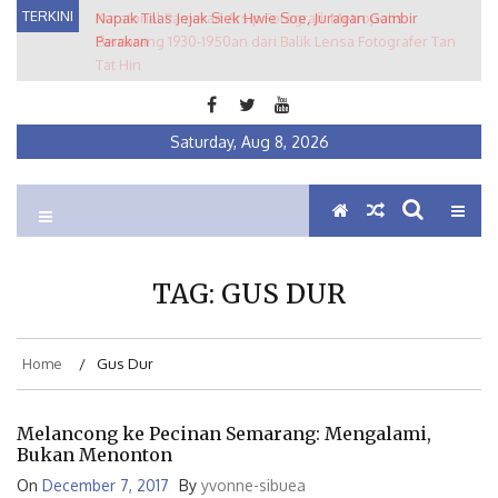
Skip
TERKINI
Napak Tilas Jejak Siek Hwie Soe, Juragan Gambir
Kuratorial Pameran Arsip Fotografi: Metropolis
to
Parakan
Semarang 1930-1950an dari Balik Lensa Fotografer Tan
content
Tat Hin
Saturday, Aug 8, 2026
Ein Institute
Membumikan Pluralisme
TAG:
GUS DUR
Home
Gus Dur
Melancong ke Pecinan Semarang: Mengalami,
Bukan Menonton
On
December 7, 2017
By
yvonne-sibuea